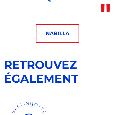
NABILLA
RETROUVEZ
ÉGALEMENT