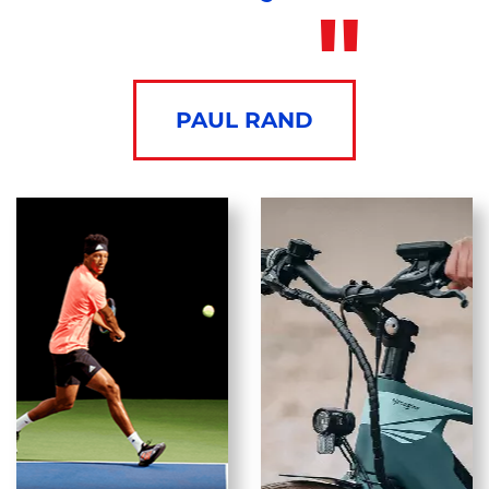
PAUL RAND