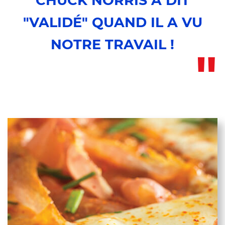
CHUCK NORRIS A DIT
"VALIDÉ" QUAND IL A VU
NOTRE TRAVAIL !